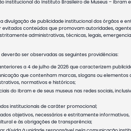
o institucional do Instituto Brasileiro de Museus – Ibra
 divulgação de publicidade institucional dos órgãos e en
 evitados conteúdos que promovam autoridades, agentes 
ritamente administrativas, técnicas, legais, emergencia
 deverão ser observadas as seguintes providências:
nteriores a 4 de julho de 2026 que caracterizem publicid
nicação que contenham marcas, slogans ou elementos da 
rativos, normativos e históricos;
ciais do Ibram e de seus museus nas redes sociais, inclus
os institucionais de caráter promocional;
dos objetivos, necessários e estritamente informativos
tural e às obrigações de transparência;
r dúvida à unidade responsável pela comunicação instituci