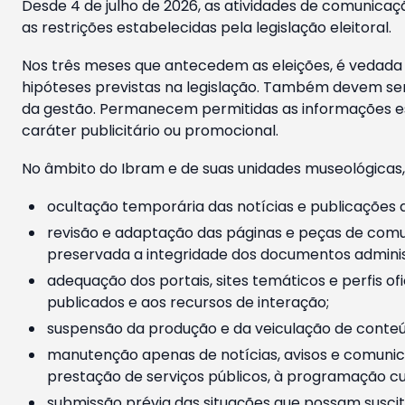
Desde 4 de julho de 2026, as atividades de comunicaçã
as restrições estabelecidas pela legislação eleitoral.
Nos três meses que antecedem as eleições, é vedada a
hipóteses previstas na legislação. Também devem ser
da gestão. Permanecem permitidas as informações est
caráter publicitário ou promocional.
No âmbito do Ibram e de suas unidades museológicas,
ocultação temporária das notícias e publicações a
revisão e adaptação das páginas e peças de comu
preservada a integridade dos documentos administ
adequação dos portais, sites temáticos e perfis ofi
publicados e aos recursos de interação;
suspensão da produção e da veiculação de conteúd
manutenção apenas de notícias, avisos e comunica
prestação de serviços públicos, à programação cul
submissão prévia das situações que possam suscita