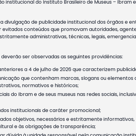
o institucional do Instituto Brasileiro de Museus – Ibra
 divulgação de publicidade institucional dos órgãos e en
 evitados conteúdos que promovam autoridades, agentes 
ritamente administrativas, técnicas, legais, emergencia
 deverão ser observadas as seguintes providências:
nteriores a 4 de julho de 2026 que caracterizem publicid
nicação que contenham marcas, slogans ou elementos da 
rativos, normativos e históricos;
ciais do Ibram e de seus museus nas redes sociais, inclus
os institucionais de caráter promocional;
dos objetivos, necessários e estritamente informativos
tural e às obrigações de transparência;
r dúvida à unidade responsável pela comunicação instituci