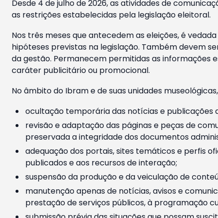
Desde 4 de julho de 2026, as atividades de comunicaçã
as restrições estabelecidas pela legislação eleitoral.
Nos três meses que antecedem as eleições, é vedada a
hipóteses previstas na legislação. Também devem ser
da gestão. Permanecem permitidas as informações est
caráter publicitário ou promocional.
No âmbito do Ibram e de suas unidades museológicas,
ocultação temporária das notícias e publicações a
revisão e adaptação das páginas e peças de comu
preservada a integridade dos documentos administ
adequação dos portais, sites temáticos e perfis ofi
publicados e aos recursos de interação;
suspensão da produção e da veiculação de conteúd
manutenção apenas de notícias, avisos e comunica
prestação de serviços públicos, à programação cul
submissão prévia das situações que possam suscita