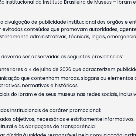
o institucional do Instituto Brasileiro de Museus – Ibra
 divulgação de publicidade institucional dos órgãos e en
 evitados conteúdos que promovam autoridades, agentes 
ritamente administrativas, técnicas, legais, emergencia
 deverão ser observadas as seguintes providências:
nteriores a 4 de julho de 2026 que caracterizem publicid
nicação que contenham marcas, slogans ou elementos da 
rativos, normativos e históricos;
ciais do Ibram e de seus museus nas redes sociais, inclus
os institucionais de caráter promocional;
dos objetivos, necessários e estritamente informativos
tural e às obrigações de transparência;
r dúvida à unidade responsável pela comunicação instituci