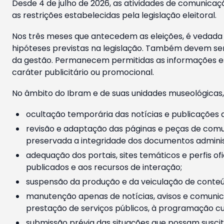
Desde 4 de julho de 2026, as atividades de comunicaçã
as restrições estabelecidas pela legislação eleitoral.
Nos três meses que antecedem as eleições, é vedada a
hipóteses previstas na legislação. Também devem ser
da gestão. Permanecem permitidas as informações est
caráter publicitário ou promocional.
No âmbito do Ibram e de suas unidades museológicas,
ocultação temporária das notícias e publicações a
revisão e adaptação das páginas e peças de comu
preservada a integridade dos documentos administ
adequação dos portais, sites temáticos e perfis ofi
publicados e aos recursos de interação;
suspensão da produção e da veiculação de conteúd
manutenção apenas de notícias, avisos e comunica
prestação de serviços públicos, à programação cul
submissão prévia das situações que possam suscita