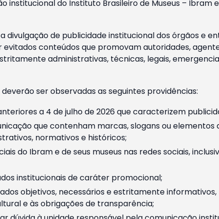
o institucional do Instituto Brasileiro de Museus – Ibra
 divulgação de publicidade institucional dos órgãos e en
 evitados conteúdos que promovam autoridades, agentes 
ritamente administrativas, técnicas, legais, emergencia
 deverão ser observadas as seguintes providências:
nteriores a 4 de julho de 2026 que caracterizem publicid
nicação que contenham marcas, slogans ou elementos da 
rativos, normativos e históricos;
ciais do Ibram e de seus museus nas redes sociais, inclus
os institucionais de caráter promocional;
dos objetivos, necessários e estritamente informativos
tural e às obrigações de transparência;
r dúvida à unidade responsável pela comunicação instituci