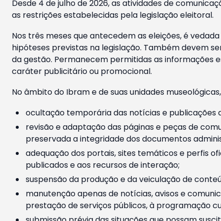
Desde 4 de julho de 2026, as atividades de comunicaçã
as restrições estabelecidas pela legislação eleitoral.
Nos três meses que antecedem as eleições, é vedada a
hipóteses previstas na legislação. Também devem ser
da gestão. Permanecem permitidas as informações est
caráter publicitário ou promocional.
No âmbito do Ibram e de suas unidades museológicas,
ocultação temporária das notícias e publicações a
revisão e adaptação das páginas e peças de comu
preservada a integridade dos documentos administ
adequação dos portais, sites temáticos e perfis ofi
publicados e aos recursos de interação;
suspensão da produção e da veiculação de conteúd
manutenção apenas de notícias, avisos e comunica
prestação de serviços públicos, à programação cul
submissão prévia das situações que possam suscita