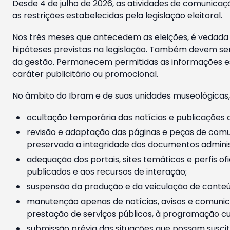
Desde 4 de julho de 2026, as atividades de comunicaçã
as restrições estabelecidas pela legislação eleitoral.
Nos três meses que antecedem as eleições, é vedada a
hipóteses previstas na legislação. Também devem ser
da gestão. Permanecem permitidas as informações est
caráter publicitário ou promocional.
No âmbito do Ibram e de suas unidades museológicas,
ocultação temporária das notícias e publicações a
revisão e adaptação das páginas e peças de comu
preservada a integridade dos documentos administ
adequação dos portais, sites temáticos e perfis ofi
publicados e aos recursos de interação;
suspensão da produção e da veiculação de conteúd
manutenção apenas de notícias, avisos e comunica
prestação de serviços públicos, à programação cul
submissão prévia das situações que possam suscita