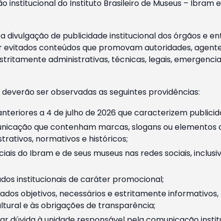
o institucional do Instituto Brasileiro de Museus – Ibra
 divulgação de publicidade institucional dos órgãos e en
 evitados conteúdos que promovam autoridades, agentes 
ritamente administrativas, técnicas, legais, emergencia
 deverão ser observadas as seguintes providências:
nteriores a 4 de julho de 2026 que caracterizem publicid
nicação que contenham marcas, slogans ou elementos da 
rativos, normativos e históricos;
ciais do Ibram e de seus museus nas redes sociais, inclus
os institucionais de caráter promocional;
dos objetivos, necessários e estritamente informativos
tural e às obrigações de transparência;
r dúvida à unidade responsável pela comunicação instituci