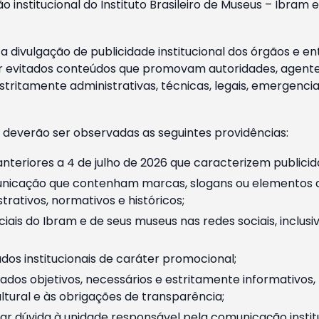
o institucional do Instituto Brasileiro de Museus – Ibra
 divulgação de publicidade institucional dos órgãos e en
 evitados conteúdos que promovam autoridades, agentes 
ritamente administrativas, técnicas, legais, emergencia
 deverão ser observadas as seguintes providências:
nteriores a 4 de julho de 2026 que caracterizem publicid
nicação que contenham marcas, slogans ou elementos da 
rativos, normativos e históricos;
ciais do Ibram e de seus museus nas redes sociais, inclus
os institucionais de caráter promocional;
dos objetivos, necessários e estritamente informativos
tural e às obrigações de transparência;
r dúvida à unidade responsável pela comunicação instituci