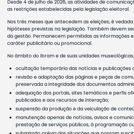
Desde 4 de julho de 2026, as atividades de comunicaçã
as restrições estabelecidas pela legislação eleitoral.
Nos três meses que antecedem as eleições, é vedada a
hipóteses previstas na legislação. Também devem ser
da gestão. Permanecem permitidas as informações est
caráter publicitário ou promocional.
No âmbito do Ibram e de suas unidades museológicas,
ocultação temporária das notícias e publicações a
revisão e adaptação das páginas e peças de comu
preservada a integridade dos documentos administ
adequação dos portais, sites temáticos e perfis ofi
publicados e aos recursos de interação;
suspensão da produção e da veiculação de conteúd
manutenção apenas de notícias, avisos e comunica
prestação de serviços públicos, à programação cul
submissão prévia das situações que possam suscita