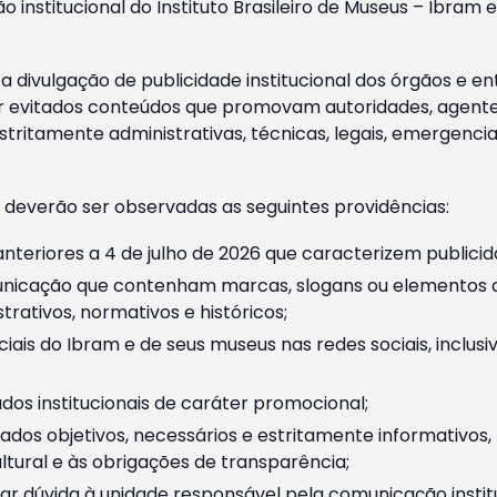
o institucional do Instituto Brasileiro de Museus – Ibra
 divulgação de publicidade institucional dos órgãos e en
 evitados conteúdos que promovam autoridades, agentes 
ritamente administrativas, técnicas, legais, emergencia
 deverão ser observadas as seguintes providências:
nteriores a 4 de julho de 2026 que caracterizem publicid
nicação que contenham marcas, slogans ou elementos da 
rativos, normativos e históricos;
ciais do Ibram e de seus museus nas redes sociais, inclus
os institucionais de caráter promocional;
dos objetivos, necessários e estritamente informativos
tural e às obrigações de transparência;
r dúvida à unidade responsável pela comunicação instituci