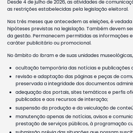
Desde 4 de julho de 2026, as atividades de comunicaçã
as restrições estabelecidas pela legislação eleitoral.
Nos três meses que antecedem as eleições, é vedada a
hipóteses previstas na legislação. Também devem ser
da gestão. Permanecem permitidas as informações est
caráter publicitário ou promocional.
No âmbito do Ibram e de suas unidades museológicas,
ocultação temporária das notícias e publicações a
revisão e adaptação das páginas e peças de comu
preservada a integridade dos documentos administ
adequação dos portais, sites temáticos e perfis ofi
publicados e aos recursos de interação;
suspensão da produção e da veiculação de conteúd
manutenção apenas de notícias, avisos e comunica
prestação de serviços públicos, à programação cul
submissão prévia das situações que possam suscita