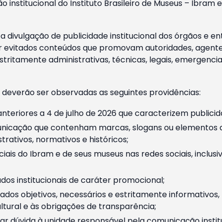
o institucional do Instituto Brasileiro de Museus – Ibra
 divulgação de publicidade institucional dos órgãos e en
 evitados conteúdos que promovam autoridades, agentes 
ritamente administrativas, técnicas, legais, emergencia
 deverão ser observadas as seguintes providências:
nteriores a 4 de julho de 2026 que caracterizem publicid
nicação que contenham marcas, slogans ou elementos da 
rativos, normativos e históricos;
ciais do Ibram e de seus museus nas redes sociais, inclus
os institucionais de caráter promocional;
dos objetivos, necessários e estritamente informativos
tural e às obrigações de transparência;
r dúvida à unidade responsável pela comunicação instituci