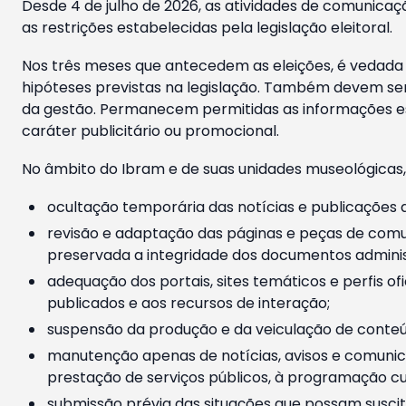
Desde 4 de julho de 2026, as atividades de comunicaçã
as restrições estabelecidas pela legislação eleitoral.
Nos três meses que antecedem as eleições, é vedada a
hipóteses previstas na legislação. Também devem ser
da gestão. Permanecem permitidas as informações est
caráter publicitário ou promocional.
No âmbito do Ibram e de suas unidades museológicas,
ocultação temporária das notícias e publicações a
revisão e adaptação das páginas e peças de comu
preservada a integridade dos documentos administ
adequação dos portais, sites temáticos e perfis ofi
publicados e aos recursos de interação;
suspensão da produção e da veiculação de conteúd
manutenção apenas de notícias, avisos e comunica
prestação de serviços públicos, à programação cul
submissão prévia das situações que possam suscita